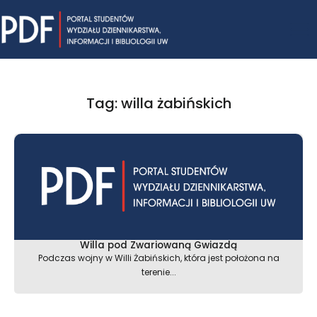
Skip
Mai
to
content
Me
Tag: willa żabińskich
Willa pod Zwariowaną Gwiazdą
Podczas wojny w Willi Żabińskich, która jest położona na
terenie...