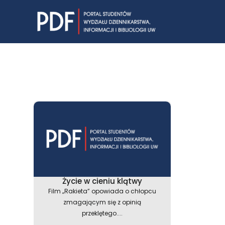
Skip
to
content
Życie w cieniu klątwy
Film „Rakieta” opowiada o chłopcu
zmagającym się z opinią
przeklętego....