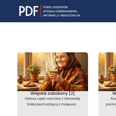
Skip
to
content
Wiejskie zabobony [2]
W
Dalsza część rozmowy z Genowefą
Ro
Kośka pochodzącą z małej wsi...
pocho