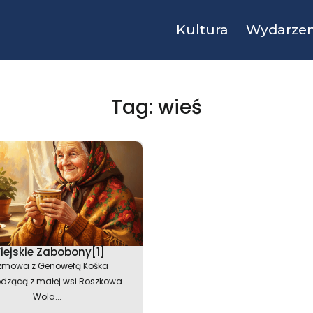
Kultura
Wydarzen
Tag: wieś
iejskie Zabobony[1]
zmowa z Genowefą Kośka
dzącą z małej wsi Roszkowa
Wola...