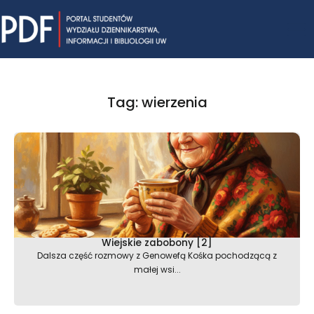
Skip
Mai
to
content
Me
Tag: wierzenia
Wiejskie zabobony [2]
Dalsza część rozmowy z Genowefą Kośka pochodzącą z
małej wsi...