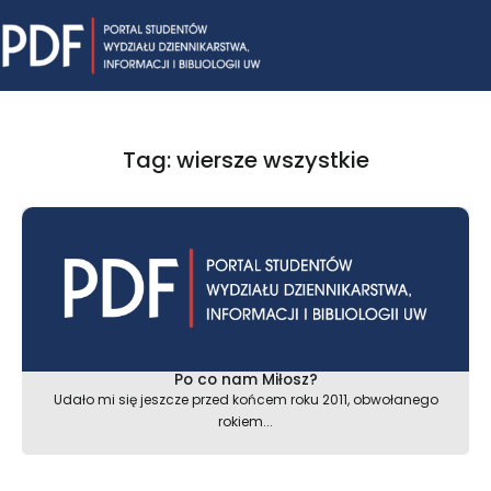
Skip
Mai
to
content
Me
Tag: wiersze wszystkie
Po co nam Miłosz?
Udało mi się jeszcze przed końcem roku 2011, obwołanego
rokiem...