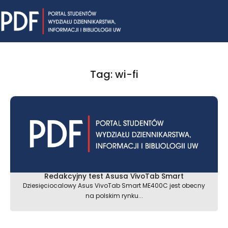
Skip
Mai
to
content
Me
Tag: wi-fi
Redakcyjny test Asusa VivoTab Smart
Dziesięciocalowy Asus VivoTab Smart ME400C jest obecny
na polskim rynku...