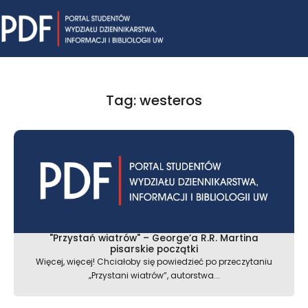
Skip
Mai
to
content
Me
Tag: westeros
"Przystań wiatrów" – George’a R.R. Martina
pisarskie początki
Więcej, więcej! Chciałoby się powiedzieć po przeczytaniu
„Przystani wiatrów”, autorstwa...