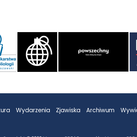
tura
Wydarzenia
Zjawiska
Archiwum
Wywi