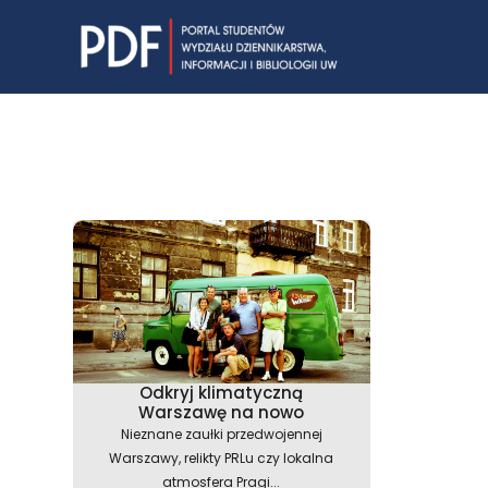
Skip
to
content
Odkryj klimatyczną
Warszawę na nowo
Nieznane zaułki przedwojennej
Warszawy, relikty PRLu czy lokalna
atmosfera Pragi...