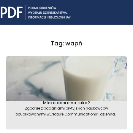
Skip
Mai
to
content
Me
Tag: wapń
Mleko dobre na raka?
Zgodnie z badaniami brytyjskich naukowców
opublikowanymi w „Nature Communications”, dzienna...