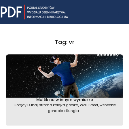
Skip
Mai
to
content
Me
Tag: vr
Multikino w innym wymiarze
Gorący Dubaj, stroma kolejka górska, Wall Street, weneckie
gondole, dżungla...