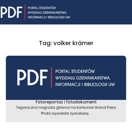
Skip
Mai
to
content
Me
Tag: volker krämer
Fotoreportaż i fotodokument
Tegoroczna nagroda główna na konkursie Grand Press
Photo wywołała żywiołową...