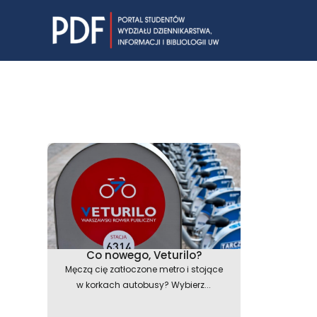
Skip
to
content
Co nowego, Veturilo?
Męczą cię zatłoczone metro i stojące
w korkach autobusy? Wybierz...