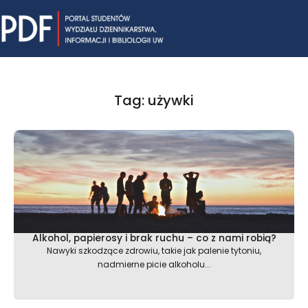
Skip
Mai
to
content
Me
Tag: używki
Alkohol, papierosy i brak ruchu – co z nami robią?
Nawyki szkodzące zdrowiu, takie jak palenie tytoniu,
nadmierne picie alkoholu...