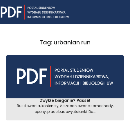
Skip
Mai
to
content
Me
Tag: urbanian run
Zwykłe bieganie? Passé!
Rusztowania, kontenery, źle zaparkowane samochody,
opony, place budowy, ścianki. Do...