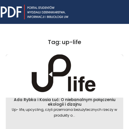
Skip
Mai
to
content
Me
Tag: up-life
Ada Rybka i Kasia Łuć: O niebanalnym połączeniu
ekologii i dizajnu
Up- life, upcycling, czyli przemiana bezużytecznych rzeczy w
produkty o...