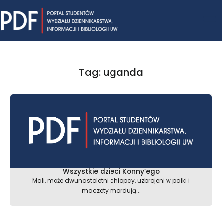
Skip
Mai
to
content
Me
Tag: uganda
Wszystkie dzieci Konny’ego
Mali, może dwunastoletni chłopcy, uzbrojeni w pałki i
maczety mordują...