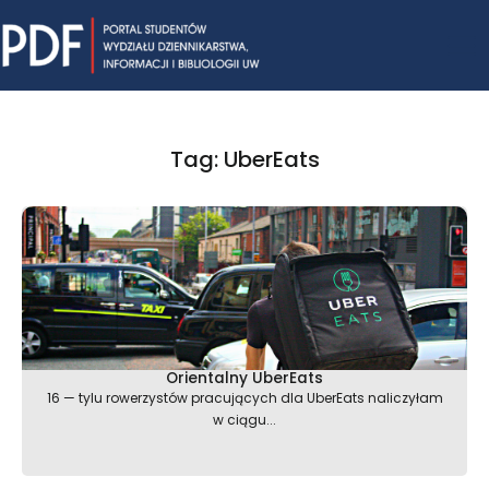
Skip
Mai
to
content
Me
Tag: UberEats
Orientalny UberEats
16 — tylu rowerzystów pracujących dla UberEats naliczyłam
w ciągu...