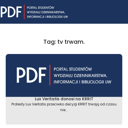
Skip
Mai
to
content
Me
Tag: tv trwam.
Lux Veritatis donosi na KRRIT
Protesty Lux Veritatis przeciwko decyzji KRRIT trwają od czasu
nie...