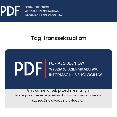
Skip
Mai
to
content
Me
Tag: transseksualizm
AfryKamera: Lęk przed nieznanym
Na tegorocznej edycji festiwalu postanowiono zwrócić
szczególną uwagę na sytuację,...