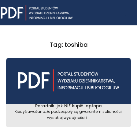
Skip
Mai
to
content
Me
Tag: toshiba
Poradnik: jak NIE kupić laptopa
Kiedyś uważano, że podzespoły są gwarantem solidności,
wysokiej wydajności i...