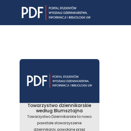
Skip
to
content
Towarzystwo dziennikarskie
według Blumsztajna
Towarzystwo Dziennikarskie to nowo
powstałe stowarzyszenie
dziennikarzy, powołane przez