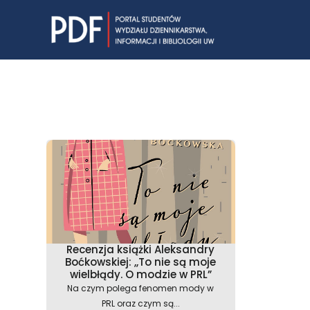
Skip
to
content
Recenzja książki Aleksandry
Boćkowskiej: ,,To nie są moje
wielbłądy. O modzie w PRL”
Na czym polega fenomen mody w
PRL oraz czym są...