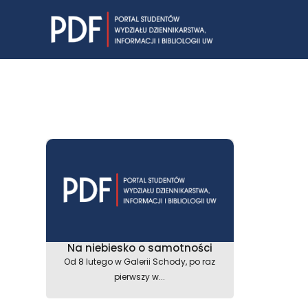
Skip
to
content
Na niebiesko o samotności
Od 8 lutego w Galerii Schody, po raz
pierwszy w...