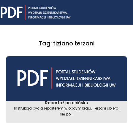
Skip
Mai
to
content
Me
Tag: tiziano terzani
Reportaż po chińsku
Instrukcja bycia reporterem w obcym kraju. Terzani ubierał
się po...