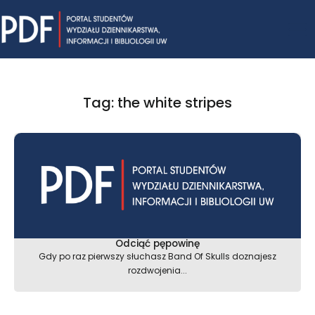
Skip
Mai
to
content
Me
Tag: the white stripes
Odciąć pępowinę
Gdy po raz pierwszy słuchasz Band Of Skulls doznajesz
rozdwojenia...