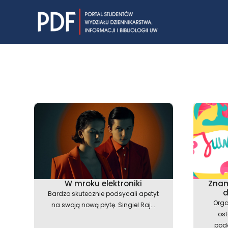
Skip
to
content
W mroku elektroniki
Znam
d
Bardzo skutecznie podsycali apetyt
Orga
na swoją nową płytę. Singiel Raj...
ost
poda