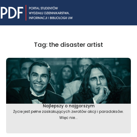
Skip
Mai
to
content
Me
Tag: the disaster artist
Najlepszy o najgorszym
Życie jest pełne zaskakujących zwrotów akcji i paradoksów.
Więc nie...