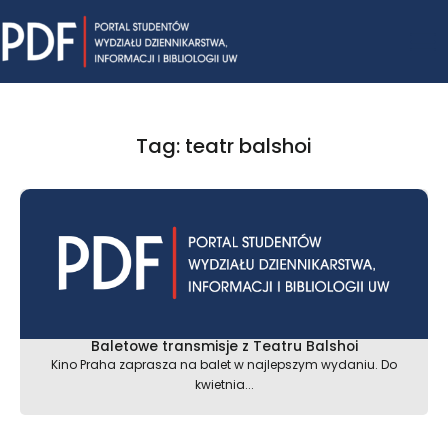
Skip
Mai
to
content
Me
Tag: teatr balshoi
Baletowe transmisje z Teatru Balshoi
Kino Praha zaprasza na balet w najlepszym wydaniu. Do
kwietnia...