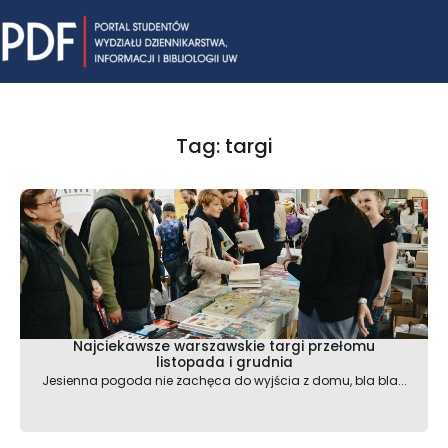
Skip
Mai
to
content
Me
Tag: targi
Najciekawsze warszawskie targi przełomu
listopada i grudnia
Jesienna pogoda nie zachęca do wyjścia z domu, bla bla...