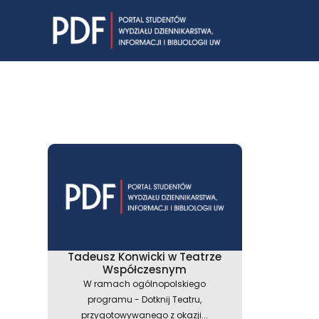
Skip
to
content
Tadeusz Konwicki w Teatrze
Współczesnym
W ramach ogólnopolskiego
programu - Dotknij Teatru,
przygotowywanego z okazji...