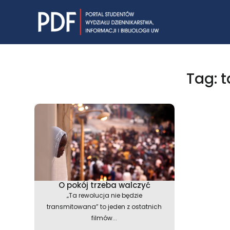
Skip
to
content
Tag: 
O pokój trzeba walczyć
„Ta rewolucja nie będzie
transmitowana” to jeden z ostatnich
filmów...