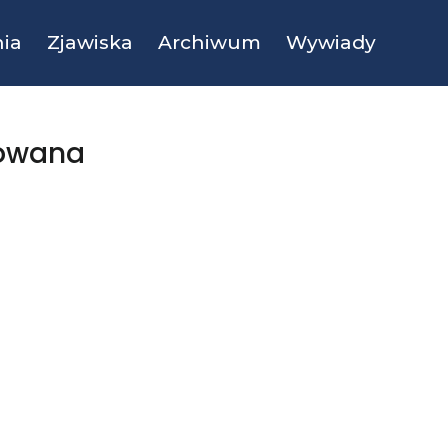
ia
Zjawiska
Archiwum
Wywiady
towana