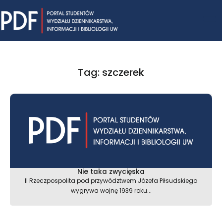
Skip
Mai
to
content
Me
Tag: szczerek
Nie taka zwycięska
II Rzeczpospolita pod przywództwem Józefa Piłsudskiego
wygrywa wojnę 1939 roku...