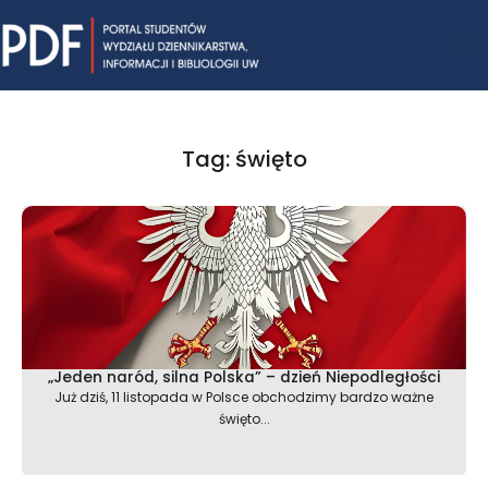
Skip
Mai
to
content
Me
Tag: święto
„Jeden naród, silna Polska” – dzień Niepodległości
Już dziś, 11 listopada w Polsce obchodzimy bardzo ważne
święto...