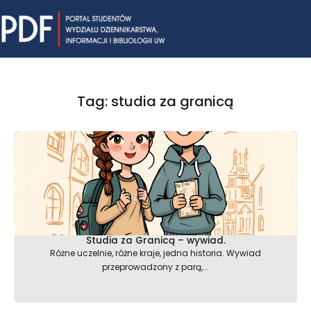
Skip
Mai
to
content
Me
Tag: studia za granicą
Studia za Granicą – wywiad.
Różne uczelnie, różne kraje, jedna historia. Wywiad
przeprowadzony z parą,...