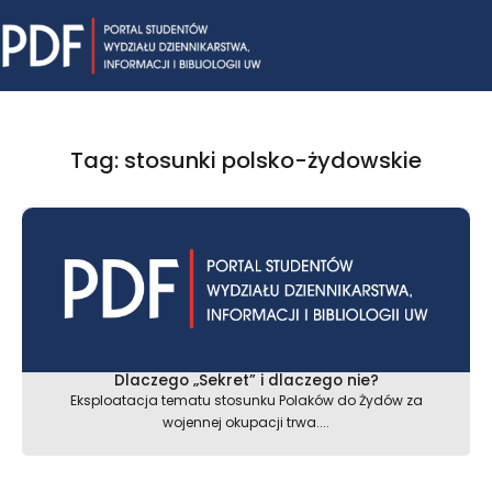
Skip
Mai
to
content
Me
Tag: stosunki polsko-żydowskie
Dlaczego „Sekret” i dlaczego nie?
Eksploatacja tematu stosunku Polaków do Żydów za
wojennej okupacji trwa....