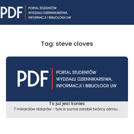
Skip
Mai
to
content
Me
Tag: steve cloves
To już jest koniec
7 miliardów dolarów – tyle w sumie zarobili twórcy ośmiu...