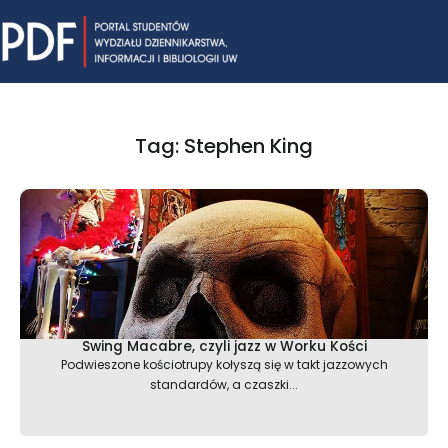
Skip
Mai
to
content
Me
Tag: Stephen King
Swing Macabre, czyli jazz w Worku Kości
Podwieszone kościotrupy kołyszą się w takt jazzowych
standardów, a czaszki...