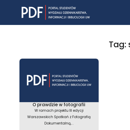
Skip
to
content
Tag:
O prawdzie w fotografii
W ramach projektu III edycji
Warszawskich Spotkań z Fotografią
Dokumentalną,...