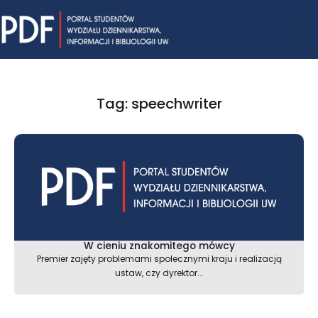
Skip
Mai
to
content
Me
Tag: speechwriter
W cieniu znakomitego mówcy
Premier zajęty problemami społecznymi kraju i realizacją
ustaw, czy dyrektor...