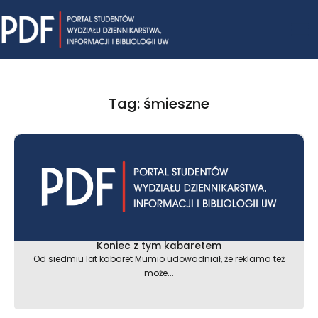
Skip
Mai
to
content
Me
Tag: śmieszne
Koniec z tym kabaretem
Od siedmiu lat kabaret Mumio udowadniał, że reklama też
może...