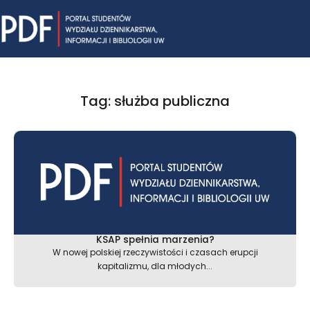
Skip
Mai
to
content
Me
Tag: służba publiczna
KSAP spełnia marzenia?
W nowej polskiej rzeczywistości i czasach erupcji
kapitalizmu, dla młodych...