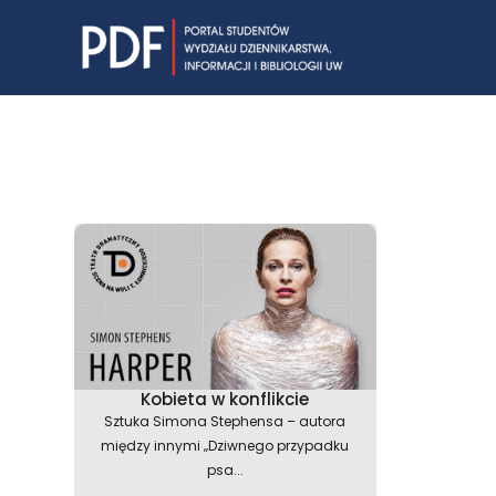
Skip
to
content
Kobieta w konflikcie
Sztuka Simona Stephensa – autora
między innymi „Dziwnego przypadku
psa...