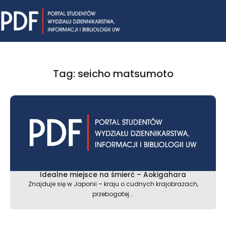
Skip
Mai
to
content
Me
Tag: seicho matsumoto
Idealne miejsce na śmierć – Aokigahara
Znajduje się w Japonii – kraju o cudnych krajobrazach,
przebogatej...