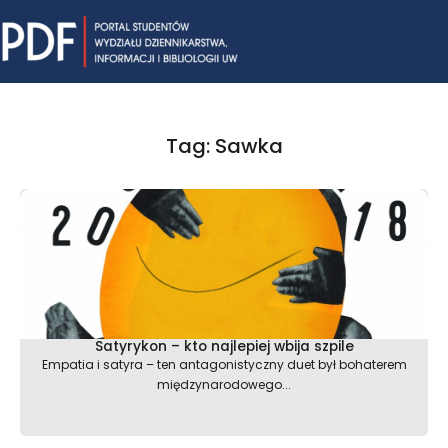
Skip
Mai
to
content
Me
Tag: Sawka
Satyrykon – kto najlepiej wbija szpile
Empatia i satyra – ten antagonistyczny duet był bohaterem
międzynarodowego...