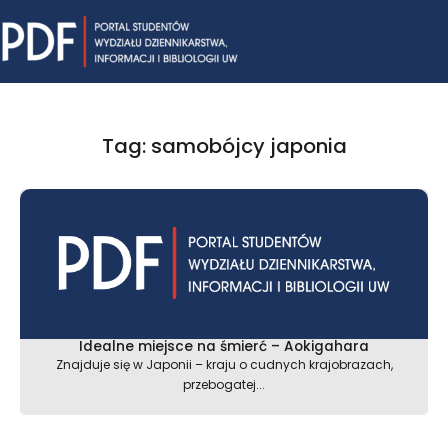
Skip
Mai
to
content
Me
Tag: samobójcy japonia
Idealne miejsce na śmierć – Aokigahara
Znajduje się w Japonii – kraju o cudnych krajobrazach,
przebogatej...