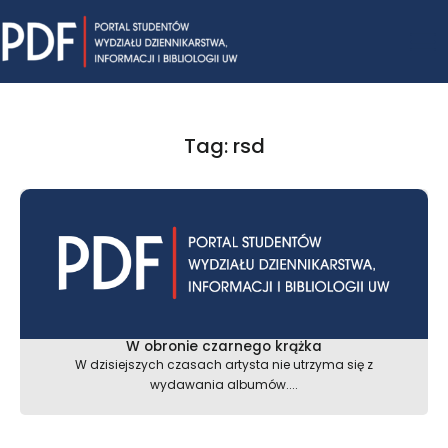
Skip
Mai
to
content
Me
Tag: rsd
W obronie czarnego krążka
W dzisiejszych czasach artysta nie utrzyma się z
wydawania albumów....