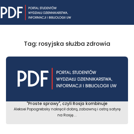
Skip
Mai
to
content
Me
Tag: rosyjska służba zdrowia
"Proste sprawy", czyli Rosja kombinuje
Aleksei Popogrebsky nakręcił dobrą, zabawną i ostrą satyrę
na Rosję....