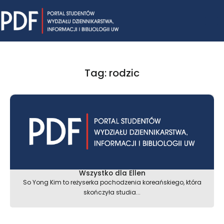
Skip
Mai
to
content
Me
Tag: rodzic
Wszystko dla Ellen
So Yong Kim to reżyserka pochodzenia koreańskiego, która
skończyła studia...