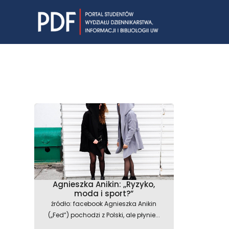
Skip
to
content
Agnieszka Anikin: ,,Ryzyko,
moda i sport?”
źródło: facebook Agnieszka Anikin
(,,Fed”) pochodzi z Polski, ale płynie...