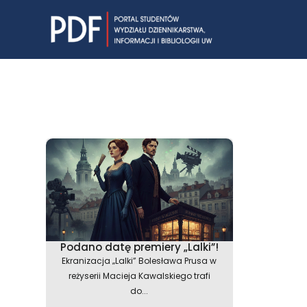
Skip
to
content
Podano datę premiery „Lalki”!
Ekranizacja „Lalki” Bolesława Prusa w
reżyserii Macieja Kawalskiego trafi
do...